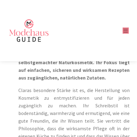
CLARA LEHMANN
Clara Lehmann ist eine erfahrene
Kräuterpädagogin und seit über 15 Jahren eine
leidenschaftliche Verfechterin von
selbstgemachter Naturkosmetik. Ihr Fokus liegt
auf einfachen, sicheren und wirksamen Rezepten
aus zugänglichen, natürlichen Zutaten.
Claras besondere Stärke ist es, die Herstellung von
Kosmetik zu entmystifizieren und für jeden
zugänglich zu machen. Ihr Schreibstil ist
bodenständig, warmherzig und ermutigend, wie eine
gute Freundin, die ihr Wissen teilt. Sie vertritt die
Philosophie, dass die wirksamste Pflege oft in der
eigenen Küche zu finden ist und dass das Wissen über